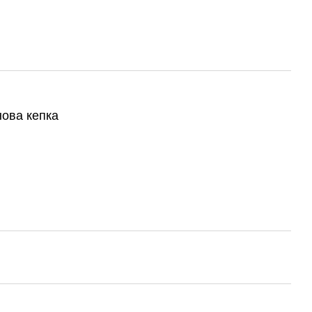
нова кепка
у