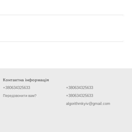
Контактна інформація
+380634325633
+380634325633
+380634325633
Передзвонити вам?
algorithmkyiv@gmail.com