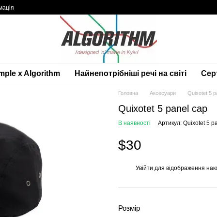
мація
mple x Algorithm
Найнепотрібніші речі на світі
Сер
Головна
Аксесуари
Quixotet 5 p
Quixotet 5 panel cap
В наявності
Артикул: Quixotet 5 p
$30
Увійти
для відображення нак
%
Розмір