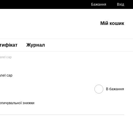
Бажання
Вхід
Мій кошик
тифікат
Журнал
anel cap
anel cap
В бажання
опичувальної знижки