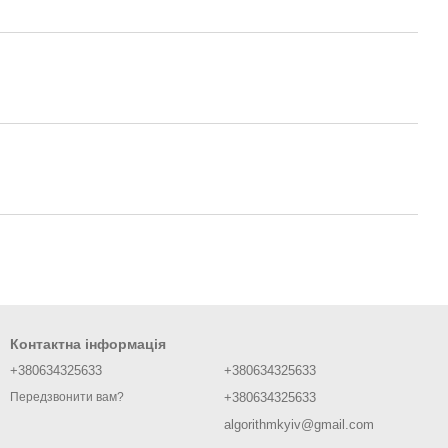
Контактна інформація
+380634325633
+380634325633
+380634325633
Передзвонити вам?
algorithmkyiv@gmail.com