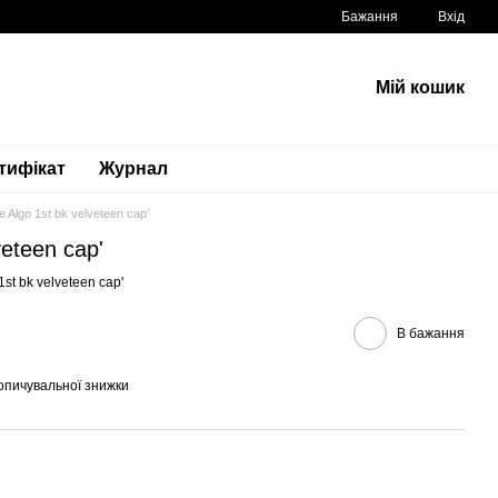
Бажання
Вхід
Мій кошик
тифікат
Журнал
e Algo 1st bk velveteen cap'
veteen cap'
1st bk velveteen cap'
В бажання
опичувальної знижки