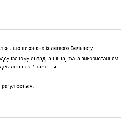
ки , що виконана із легкого Вельвету.
дсучасному обладнанні Tajima із використанням
 деталізації зображення.
а регулюється.