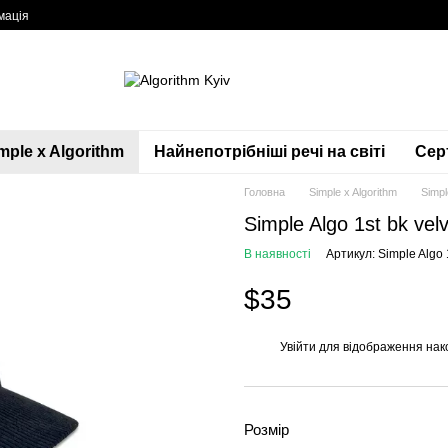
мація
mple x Algorithm
Найнепотрібніші речі на світі
Сер
Головна
Simple x Algorithm
Simpl
Simple Algo 1st bk vel
В наявності
Артикул: Simple Algo 
$35
Увійти
для відображення нак
%
Розмір