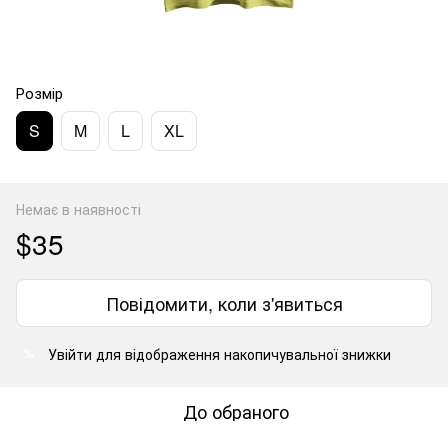
Розмір
S
M
L
XL
Немає в наявності
$35
Повідомити, коли з'явиться
Увійти
для відображення накопичувальної знижки
%
До обраного