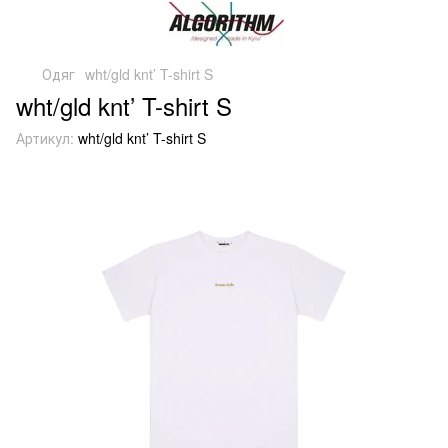
Одяг
wht/gld knt’ T-shirt S
wht/gld knt’ T-shirt S
Артикул:
wht/gld knt’ T-shirt S