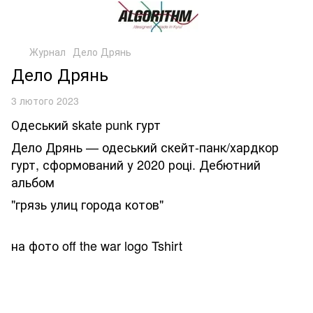
Журнал
Дело Дрянь
Дело Дрянь
3 лютого 2023
Одеський skate punk гурт
Дело Дрянь — одеський скейт-панк/хардкор
гурт, сформований у 2020 році. Дебютний
альбом
"грязь улиц города котов"
на фото off the war logo Tshirt