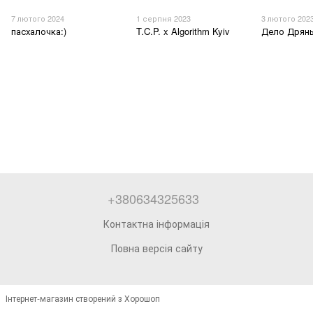
7 лютого 2024
1 серпня 2023
3 лютого 202
пасхалочка:)
T.C.P. x Algorithm Kyiv
Дело Дрян
+380634325633
Контактна інформація
Повна версія сайту
Інтернет-магазин створений з Хорошоп